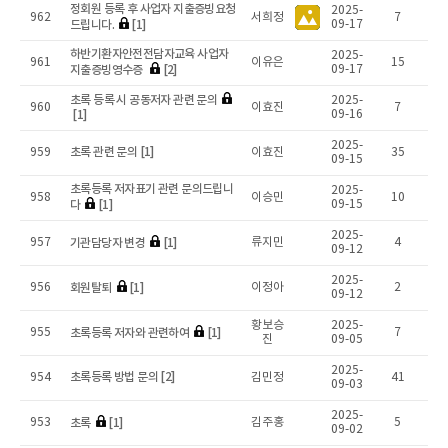
정회원 등록 후 사업자 지출증빙요청
2025-
962
서희정
7
드립니다.
[1]
09-17
하반기환자안전전담자교육 사업자
2025-
961
이유은
15
지출증빙영수증
[2]
09-17
초록 등록 시 공동저자 관련 문의
2025-
960
이효진
7
[1]
09-16
2025-
초록 관련 문의 [1]
959
이효진
35
09-15
초록등록 저자표기 관련 문의드립니
2025-
958
이승민
10
다
[1]
09-15
2025-
기관담당자 변경
[1]
957
류지민
4
09-12
2025-
회원탈퇴
[1]
956
이정아
2
09-12
황보승
2025-
초록등록 저자와 관련하여
[1]
955
7
진
09-05
2025-
초록등록 방법 문의 [2]
954
김민정
41
09-03
2025-
초록
[1]
953
김주홍
5
09-02