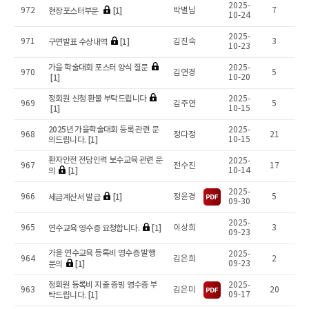
2025-
현장포스터부문
[1]
972
박별님
7
10-24
2025-
구연발표 수상내역
[1]
971
김진숙
3
10-23
가을 학술대회 포스터 양식 질문
2025-
970
김연경
5
[1]
10-20
정회원 신청 환불 부탁드립니다
2025-
969
김주연
5
[1]
10-15
2025년 가을학술대회 등록 관련 문
2025-
968
정다정
21
의드립니다. [1]
10-15
환자안전 전담인력 보수교육 관련 문
2025-
967
전수진
17
의
[1]
10-14
2025-
세금계산서 발급
[1]
966
정윤경
5
09-30
2025-
연수교육 영수증 요청합니다.
[1]
965
이상희
3
09-23
가을 연수교육 등록비 영수증 발행
2025-
964
김은희
2
문의
[1]
09-23
정회원 등록비 지출 증빙 영수증 부
2025-
963
김은미
20
탁드립니다. [1]
09-17