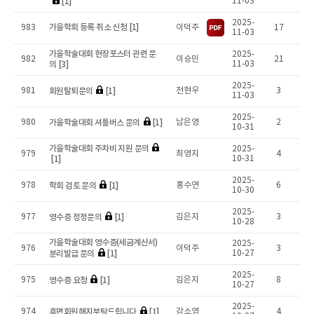
[1]
11-03
2025-
가을학회 등록 취소 신청 [1]
983
이덕주
17
11-03
가을학술대회 현장포스터 관련 문
2025-
982
이승민
21
의 [3]
11-03
2025-
회원탈퇴문의
[1]
981
전현우
3
11-03
2025-
가을학술대회 셔틀버스 문의
[1]
980
남은영
2
10-31
가을학술대회 주차비 지원 문의
2025-
979
최영지
4
[1]
10-31
2025-
학회 검토 문의
[1]
978
홍수연
6
10-30
2025-
영수증 정정문의
[1]
977
김은지
3
10-28
가을학술대회 영수증(세금계산서)
2025-
976
이덕주
3
분리발급 문의
[1]
10-27
2025-
영수증 요청
[1]
975
김은지
8
10-27
2025-
휴면회원해지부탁드립니다
[1]
974
강소영
4