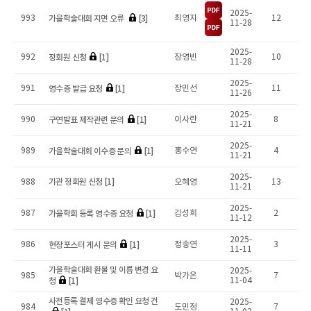
2025-
가을학술대회 지면 오류
[3]
993
최영지
12
11-28
2025-
정회원 신청
[1]
992
장영빈
10
11-28
2025-
영수증 발급 요청
[1]
991
장민선
11
11-26
2025-
구연발표 제작관련 문의
[1]
990
이사란
8
11-21
2025-
가을학술대회 이수증 문의
[1]
989
홍수연
4
11-21
2025-
기관 정회원 신청 [1]
988
오혜영
13
11-21
2025-
가을학회 등록 영수증 요청
[1]
987
김성희
2
11-12
2025-
현장포스터 게시 문의
[1]
986
정송연
3
11-11
가을학술대회 환불 및 이름 변경 요
2025-
985
박가은
7
청
[1]
11-04
사전등록 결제 영수증 확인 요청 건
2025-
984
도민정
7