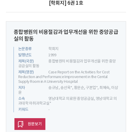
[학회지] 6권 1호
종합병원의 비용절감과 업무개선을 위한 중앙공급
실의 활동
논문종류
학회지
발행년도
1999
제목(국문)
종합병원의 비용절감과 업무개선을 위한 중앙
공급실의 활동
제목(영문)
Case Report on the Activities for Cost
Reduction and Performance Improvement in the Cental
Supply Room in A University Hospital
저자
송규남, 송선옥*, 황운순, 구본업*, 최혜숙, 이상
윤
소속
영남대학교 의료원 중앙공급실, 영남대학교 의
과대학 마취과학교실*
키워드
-
원문보기