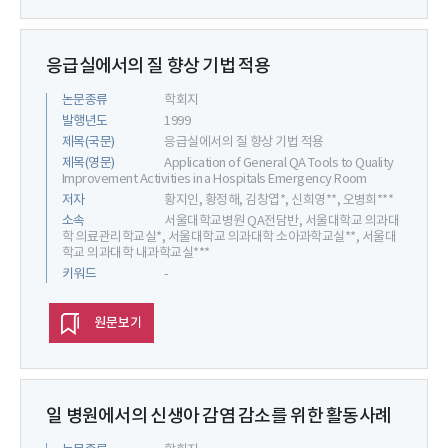
응급실에서의 질 향상 기법 적용
논문종류
학회지
발행년도
1999
제목(국문)
응급실에서의 질 향상 기법 적용
제목(영문)
Application of General QA Tools to Quality
Improvement Activities in a Hospitals Emergency Room
저자
황지인, 황정해, 김창엽*, 신희영**, 오병희***
소속
서울대학교병원 QA전담반, 서울대학교 의과대
학 의료관리학교실*, 서울대학교 의과대학 소아과학교실**, 서울대
학교 의과대학 내과학교실***
키워드
-
원문보기
일 병원에서의 신생아 감염 감소를 위한 활동사례