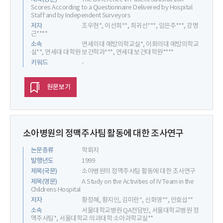
Scores According to a Questionnaire Delivered by Hospital
Staff and by Independent Surveyors
저자
조우현*, 이선희**, 최귀선***, 임은주***, 강명
근****
소속
연세의대 예방의학교실*, 이화의대 예방의학교
실**, 연세대 대학원 보건학과***, 연세대 보건대학원****
키워드
-
원문보기
소아병원의 정맥주사팀 활동에 대한 조사연구
논문종류
학회지
발행년도
1999
제목(국문)
소아병원의 정맥주사팀 활동에 대한 조사연구
제목(영문)
A Study on the Activities of IV Team in the
Childrens Hospital
저자
황정혜, 황지인, 김미란*, 신화영**, 안효섭**
소속
서울대학교병원 QA전담반, 서울대학교병원 정
맥주사팀*, 서울대학교 의과대학 소아과학교실**