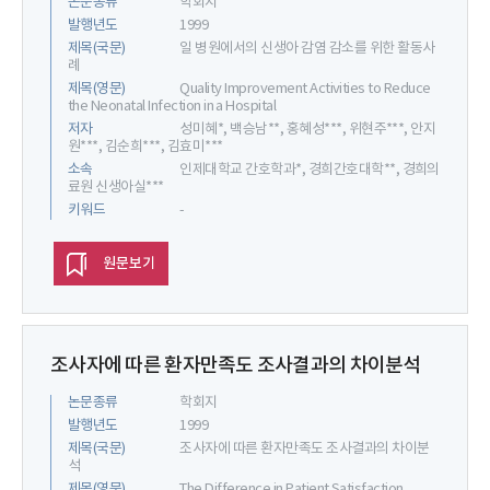
논문종류
학회지
발행년도
1999
제목(국문)
일 병원에서의 신생아 감염 감소를 위한 활동사
례
제목(영문)
Quality Improvement Activities to Reduce
the Neonatal Infection in a Hospital
저자
성미혜*, 백승남**, 홍혜성***, 위현주***, 안지
원***, 김순희***, 김효미***
소속
인제대학교 간호학과*, 경희간호대학**, 경희의
료원 신생아실***
키워드
-
원문보기
조사자에 따른 환자만족도 조사결과의 차이분석
논문종류
학회지
발행년도
1999
제목(국문)
조사자에 따른 환자만족도 조사결과의 차이분
석
제목(영문)
The Difference in Patient Satisfaction