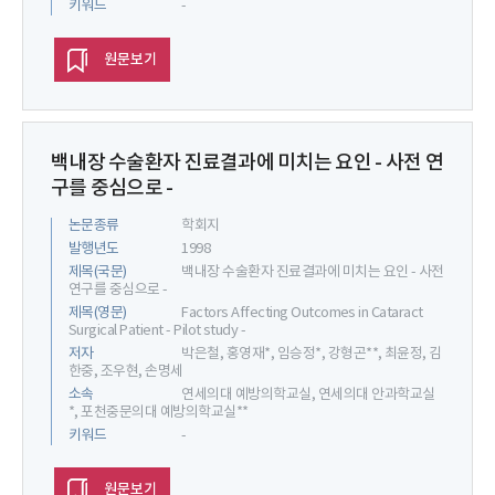
키워드
-
원문보기
백내장 수술환자 진료결과에 미치는 요인 - 사전 연
구를 중심으로 -
논문종류
학회지
발행년도
1998
제목(국문)
백내장 수술환자 진료결과에 미치는 요인 - 사전
연구를 중심으로 -
제목(영문)
Factors Affecting Outcomes in Cataract
Surgical Patient - Pilot study -
저자
박은철, 홍영재*, 임승정*, 강형곤**, 최윤정, 김
한중, 조우현, 손명세
소속
연세의대 예방의학교실, 연세의대 안과학교실
*, 포천중문의대 예방의학교실**
키워드
-
원문보기