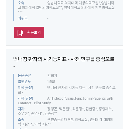
소속
영남대학교 의과대학 예방의학교실*,영남대학
교 의과대학 일반외과학교실**, 영남대학교 의과대학 피부과학교실
***
키워드
-
원문보기
백내장 환자의 시기능지표 - 사전 연구를 중심으로
-
논문종류
학회지
발행년도
1998
제목(국문)
백내장 환자의 시기능지표 - 사전 연구를 중심으
로 -
제목(영문)
An Index of Visual Function in Patients with
Cataract - Pilot study -
저자
강형곤, 박은철*, 최윤정*, 김한중*, 홍영재**,
조우현*, 손명세*, 임승정**
소속
포천중문의대 예방의학교실, 연세의대 예방의
학교실*, 안과학교실**