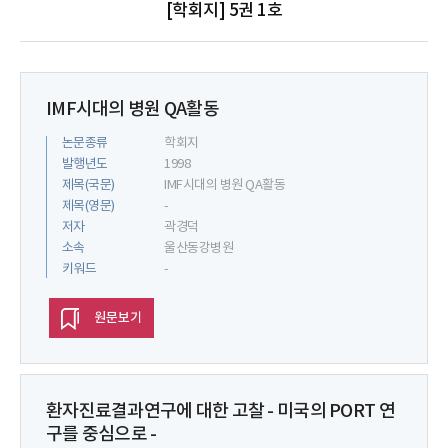
[학회지] 5권 1호
IMF시대의 병원 QA활동
논문종류
학회지
발행년도
1998
제목(국문)
IMF시대의 병원 QA활동
제목(영문)
-
저자
곽경덕
소속
울산동강병원
키워드
-
원문보기
환자진료결과연구에 대한 고찰 - 미국의 PORT 연
구를 중심으로 -