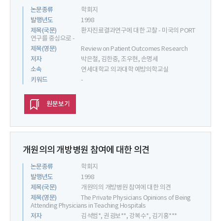
논문종류
학회지
발행년도
1998
제목(국문)
환자진료결과연구에 대한 고찰 - 미국의 PORT
연구를 중심으로 -
제목(영문)
Review on Patient Outcomes Research
저자
박은철, 김한중, 조우현, 손명세
소속
연세대학교 의과대학 예방의학교실
키워드
-
원문보기
개원의의 개방병원 참여에 대한 의견
논문종류
학회지
발행년도
1998
제목(국문)
개원의의 개방병원 참여에 대한 의견
제목(영문)
The Private Physicians Opinions of Being
Attending Physicians in Teaching Hospitals
저자
김석범*, 권굉보**, 강복수*, 김기홍***