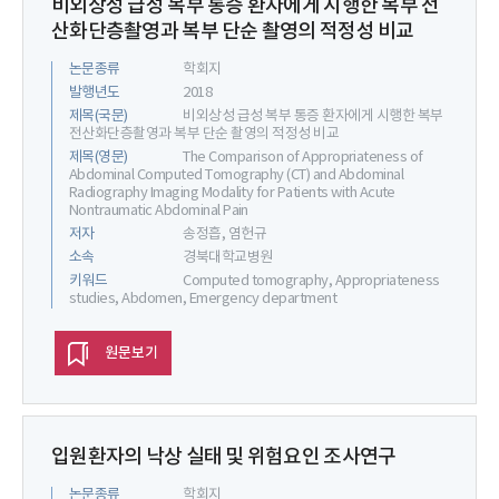
비외상성 급성 복부 통증 환자에게 시행한 복부 전
산화단층촬영과 복부 단순 촬영의 적정성 비교
논문종류
학회지
발행년도
2018
제목(국문)
비외상성 급성 복부 통증 환자에게 시행한 복부
전산화단층촬영과 복부 단순 촬영의 적정성 비교
제목(영문)
The Comparison of Appropriateness of
Abdominal Computed Tomography (CT) and Abdominal
Radiography Imaging Modality for Patients with Acute
Nontraumatic Abdominal Pain
저자
송정흡, 염헌규
소속
경북대학교병원
키워드
Computed tomography, Appropriateness
studies, Abdomen, Emergency department
원문보기
입원환자의 낙상 실태 및 위험요인 조사연구
논문종류
학회지