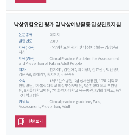
낙상위험요인 평가 및 낙상예방활동 임상진료지침
논문종류
학회지
발행년도
2018
제목(국문)
낙상위험요인 평가 및 낙상예방활동 임상진료
지침
제목(영문)
Clinical Practice Guideline for Assessment
and Prevention of Falls in Adult People
저자
천자혜1, 김현아2, 곽미정3, 김효선4, 박선경5,
김문숙6, 최애리7, 황지인8, 김윤숙9
소속
1세브란스병원, 2삼성서울병원, 3고려대학교
안암병원, 4가톨릭대학교 의정부성모병원, 5순천향대학교 부천병
원, 6서울대학교병원, 7이화여자대학교 목동병원, 8경희대학교, 9건
국대학교병원
키워드
Clinical practice guideline, Falls,
Assessment, Prevention, Adult
원문보기