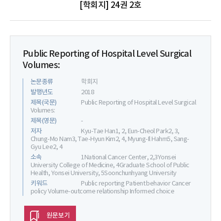
[학회지] 24권 2호
Public Reporting of Hospital Level Surgical
Volumes:
논문종류
학회지
발행년도
2018
제목(국문)
Public Reporting of Hospital Level Surgical
Volumes:
제목(영문)
-
저자
Kyu-Tae Han1, 2, Eun-Cheol Park2, 3,
Chung-Mo Nam3, Tae-Hyun Kim2, 4, Myung-Il Hahm5, Sang-
Gyu Lee2, 4
소속
1National Cancer Center, 2,3Yonsei
University College of Medicine, 4Graduate School of Public
Health, Yonsei University, 5Soonchunhyang University
키워드
Public reporting Patient behavior Cancer
policy Volume-outcome relationship Informed choice
원문보기