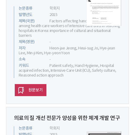
논문종류
학회지
발행년도
2015
제목(국문)
Factors affecting hand hygiene behavior
among health care workers of intensive care units in teaching
hospitals in Korea: importance of cultural and situational
barriers
제목(영문)
-
저자
Heon-jae Jeong, Heui-sug Jo, Hye-jean
Lee, Min-ji Kim, Hye-yeon Yoon
소속
-
키워드
Patient safety, Hand Hygiene, Hospital
acquired infection, Intensive Care Unit (ICU), Safety culture,
Reasoned action approach
원문보기
의료의 질 개선 전문가 양성을 위한 체계 개발 연구
논문종류
학회지
발행년도
2015