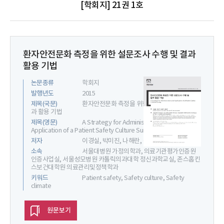
[학회지] 21권 1호
환자안전문화 측정을 위한 설문조사 수행 및 결과
활용 기법
논문종류
학회지
발행년도
2015
제목(국문)
환자안전문화 측정을 위한 설문조사 수행 및 결
과 활용 기법
제목(영문)
A Strategy for Administration and
Application of a Patient Safety Culture Survey
저자
이경실, 박미진, 나해란, 정헌재
소속
서울대병원 가정의학과, 의료기관평가인증원
인증사업실, 서울성모병원 카톨릭의과대학 정신과학교실, 존스홉킨
스보건대학원 의료관리및정책학과
키워드
Patient safety, Safety culture, Safety
climate
원문보기