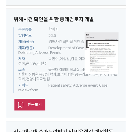
위해사건 확인을 위한 증례검토지 개발
논문종류
학회지
발행년도
2015
제목(국문)
위해사건 확인을 위한 증례검토지 개발
제목(영문)
Development of Case Review Form for
Detecting Adverse Events
저자
옥민수,이상일,김윤,이재호,이진용,조민우,김
선하,손우승,김현주
소속
울산대 예방의학교실,서울대 의료관리연구소,
서울아산병원 응급의학과,보라매병원 공공의료사업단,단국대 간호
학화,건양대학교병원
키워드
Patient safety, Adverse event, Case
review form
원문보기