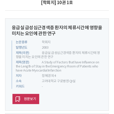
[학회지] 10권 1호
응급실 급성심근경색증 환자의 체류시간에 영향을
미치는 요인에 관한 연구
논문종류
학회지
발행년도
2003
제목(국문)
응급실 급성심근경색증 환자의 체류시간에 영
향을 미치는 요인에 관한 연구
제목(영문)
A Study of Factors that have Influence on
the Length of Stay in the Emergency Room of Patients who
have Acute Myocardial Infarction
저자
정혜경 외4
소속
고려대학교 구로병원 QI실
키워드
-
원문보기