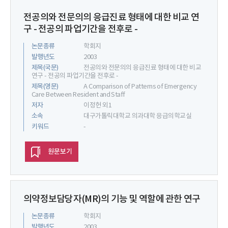
전공의와 전문의의 응급진료 형태에 대한 비교 연
구 - 전공의 파업기간을 전후로 -
논문종류
학회지
발행년도
2003
제목(국문)
전공의와 전문의의 응급진료 형태에 대한 비교
연구 - 전공의 파업기간을 전후로 -
제목(영문)
A Comparison of Patterns of Emergency
Care Between Resident and Staff
저자
이정헌 외1
소속
대구가톨릭대학교 의과대학 응급의학교실
키워드
-
원문보기
의약정보담당자(MR)의 기능 및 역할에 관한 연구
논문종류
학회지
발행년도
2003