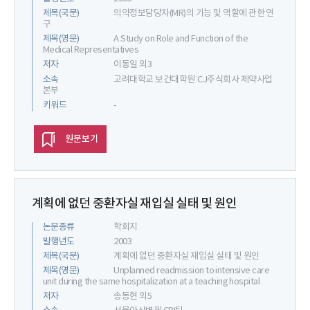
제목(국문)
의약정보담당자(MR)의 기능 및 역할에 관한 연
구
제목(영문)
A Study on Role and Function of the
Medical Representatives
저자
이동일 외3
소속
고려대학교 보건대학원˙CJ주식회사 제약사업
본부
키워드
-
원문보기
계획에 없던 중환자실 재입실 실태 및 원인
논문종류
학회지
발행년도
2003
제목(국문)
계획에 없던 중환자실 재입실 실태 및 원인
제목(영문)
Unplanned readmission to intensive care
unit during the same hospitalization at a teaching hospital
저자
송동현 외5