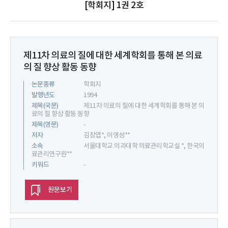
[학회지] 1권 2호
제11차 의료의 질에 대한 세계학회를 통해 본 의료
의 질 향상 활동 동향
논문종류
학회지
발행년도
1994
제목(국문)
제11차 의료의 질에 대한 세계학회를 통해 본 의
료의 질 향상 활동 동향
제목(영문)
-
저자
김창엽*, 이영성**
소속
서울대학교 의과대학 의료관리학교실 *, 한국의
료관리연구원**
키워드
-
원문보기