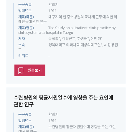
논문종류
학회지
발행년도
1994
제목(국문)
대구지역 한 중소병원의 교대제 근무에 의한 외
래진료에 관한 연구
제목(영문)
The Study on outpatient-clinic practice by
shift system at a hospital in Taegu
저자
송정흡*, 김징균**, 하영애*, 예민해*
소속
경북대학교 의과대학 예방의학교실*, 세강병원
**
키워드
-
원문보기
수련병원의 평균재원일수에 영향을 주는 요인에
관한 연구
논문종류
학회지
발행년도
1994
제목(국문)
수련병원의 평균재원일수에 영향을 주는 요인
에 관한 연구