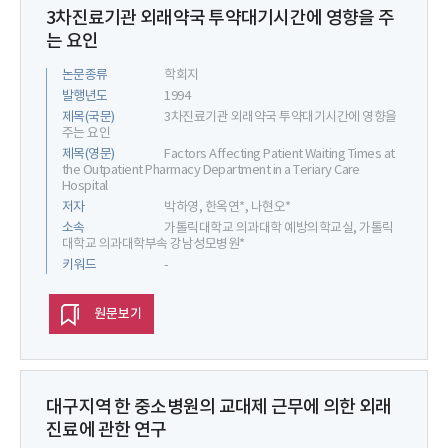
3차진료기관 외래약국 투약대기시간에 영향을 주
는 요인
논문종류
학회지
발행년도
1994
제목(국문)
3차진료기관 외래약국 투약대기시간에 영향을
주는 요인
제목(영문)
Factors Affecting Patient Waiting Times at
the Outpatient Pharmacy Department in a Teriary Care
Hospital
저자
박하영, 한옥연*, 나현오*
소속
가톨릭대학교 의과대학 예방의학교실, 가톨릭
대학교 의과대학부속 강남성모병원*
키워드
-
원문보기
대구지역 한 중소병원의 교대제 근무에 의한 외래
진료에 관한 연구