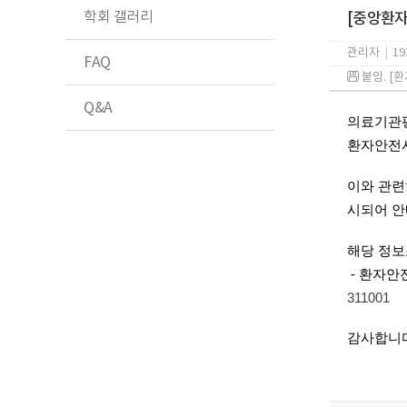
학회 갤러리
[중앙환자
관리자
|
19
FAQ
붙임. [
Q&A
의료기관평
환자안전사
이와 관련하
시되어 안
해당 정보
- 환자안
311001
감사합니