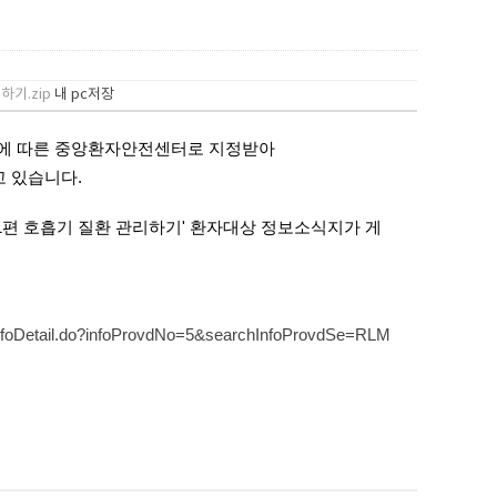
기.zip
내 pc저장
2에 따른 중앙환자안전센터로 지정받아
고 있습니다.
1편 호흡기 질환 관리하기'
환자대상 정보소식지가
게
feInfoDetail.do?infoProvdNo=5&searchInfoProvdSe=RLM