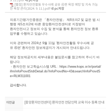
9. 11.).pdf
내 pc저장
[별첨] 환자안전활동 우수사례 공유 ④편 욕창 예방 및 지속 가능
한 욕창 관리(2024. 9. 11.).pdf
내 pc저장
의료기간평가인증원은 「환자안전법」 제8조의2 및 같은 법 시
행령 제5조의2에 따른 중앙환자안전센터로 지정받아
환자안전사고 정보의 수집 및 분석을 통해 환자안전 정보 환류
업무를 수행하고 있습니다.
이와 관련하여 2024년 9
월 11
일 '환자안전활동 우수사례 공
유
④
편
' 환자안전 정보제공지가
게시되어 안내드립니다.
해당 정보제공지의 세부내용은 붙임문서를 참고하여 주시기 바
랍니다.
- 환자안전 보고학습
시스템 URL
:
https://www.kops.or.kr/portal/
ifm/infoProvdStdrDetail.do?infoProvdNo=43&searchInfoProvdS
e=RLM311001
감사합니다.
이전글
[중앙환자안전센터] 환자안전 전담인력 교육 이수 등록 안내