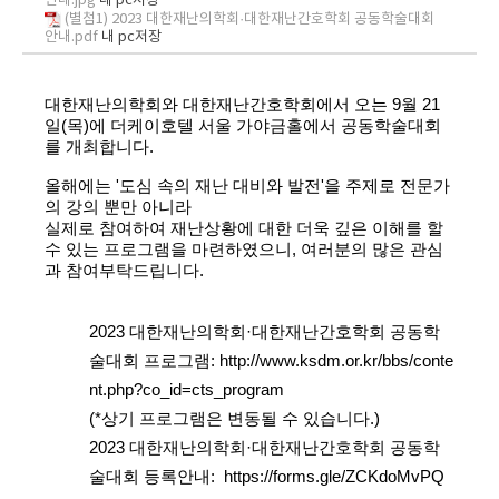
안내.jpg
내 pc저장
(별첨1) 2023 대한재난의학회·대한재난간호학회 공동학술대회
안내.pdf
내 pc저장
대한재난의학회와 대한재난간호학회에서 오는
9월 21
일(목)
에
더케이호텔 서울 가야금홀
에서 공동학술대회
를 개최합니다.
올해에는
'도심 속의 재난 대비와 발전'
을 주제로 전문가
의 강의 뿐만 아니라
실제로 참여하여 재난상황에 대한 더욱 깊은 이해를 할
수 있는 프로그램
을 마련하였으니,
여러분의 많은 관심
과 참여부탁드립니다.
2023 대한재난의학회·대한재난간호학회 공동학
술대회 프로그램:
http://www.ksdm.or.kr/bbs/conte
nt.php?co_id=cts_program
(*
상기 프로그램은 변동될 수 있습니다
.)
2023 대한재난의학회·대한재난간호학회 공동학
술대회 등록안내:
https://forms.gle/ZCKdoMvPQ