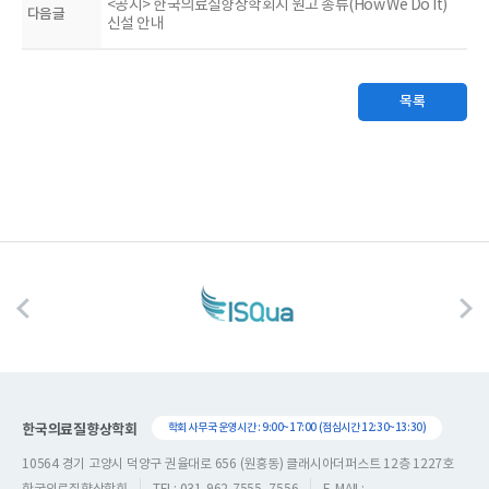
<공지> 한국의료질향상학회지 원고 종류(How We Do It)
다음글
신설 안내
목록
한국의료질향상학회
학회 사무국 운영시간 : 9:00~17:00 (점심시간 12:30~13:30)
10564 경기 고양시 덕양구 권율대로 656 (원흥동) 클래시아더퍼스트 12층 1227호