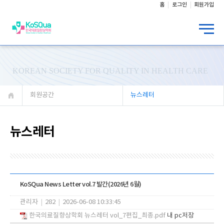
홈
로그인
회원가입
KOREAN SOCIETY FOR QUALITY IN HEALTH CARE
회원공간
뉴스레터
뉴스레터
KoSQua News Letter vol.7 발간(2026년 6월)
관리자
|
282
|
2026-06-08 10:33:45
한국의료질향상학회 뉴스레터 vol_7편집_최종.pdf
내 pc저장