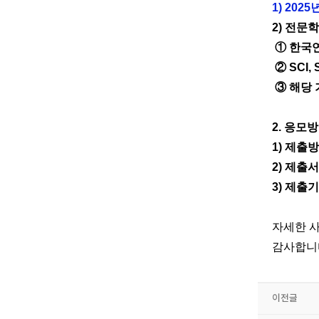
1) 2025
2)
전문학
①
한국
②
SCI,
③
해당 
2.
응모방
1)
제출
2)
제출
3)
제출
자세한 
감사합니
이전글