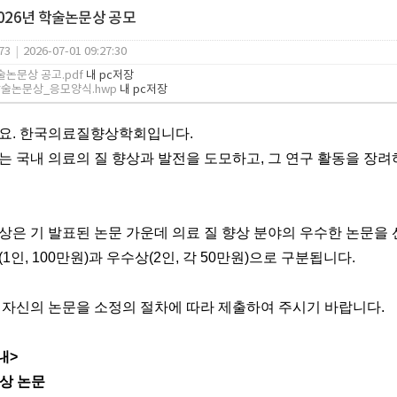
2026년 학술논문상 공모
73
|
2026-07-01 09:27:30
학술논문상 공고.pdf
내 pc저장
학술논문상_응모양식.hwp
내 pc저장
요
.
한국의료질향상학회입니다
.
는 국내 의료의 질 향상과 발전을 도모하고
,
그 연구 활동을 장
은 기 발표된 논문 가운데 의료 질 향상 분야의 우수한 논문을
(1
인
, 100
만원
)
과 우수상
(2
인
,
각
50
만원
)
으로 구분됩니다
.
 자신의 논문을 소정의 절차에 따라 제출하여 주시기 바랍니다
.
내
>
상 논문