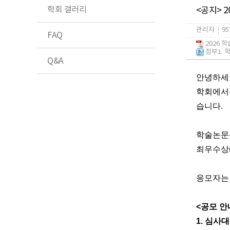
학회 갤러리
<공지> 
관리자
|
95
FAQ
2026 
첨부1. 
Q&A
안녕하세
학회에서
습니다
.
학술논문상
최우수상
응모자는
<
공모 안
1.
심사대