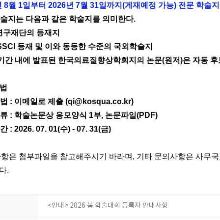
년
8
월
1
일부터
2026
년
7
월
31
일까지
(
게재예정 가능
)
전문 학술
술지는 다음과 같은 학술지를 의미한다
.
연구재단의 등재지
 SSCI
등재 및 이와 동등한 수준의 국외학술지
기간 내에 발표된 한국의료질향상학회지의 논문
(
원저
)
은 자동 
법
방법
:
이메일로 제출
(qi@kosqua.co.kr)
서류
:
학술논문상 응모양식
1
부
,
논문파일
(PDF)
기간
: 2026. 07. 01(
수
) - 07. 31(
금
)
사항은 첨부파일을 참고해주시기 바라며
,
기타 문의사항은 사무국
다
.
<안내> 2026 봄 학술대회 등록자 안내사항