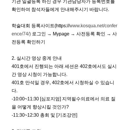
기관 일괄등록 하신 경우 기관담당자가 등록번호를
확인하여 참석자들에게 안내해주시기 바랍니다
.
학술대회 등록사이트
(https://
www.kosqua.net/confer
ence/74/)
로그인
→
Mypage
→
사전등록 확인
→​
사
전등록 확인하기
2.
실시간 영상 중계 안내
401
호에서 진행되는 아래 세션은
402
호에서도 실시
간 영상 시청이 가능합니다
.
401
호 만석일 경우
, 402
호에서 시청하실 수 있습니
다
.
-10:00~11:30 [
심포지엄]
지역필수의료에서 의료 질
을 어떻게 향상시킬 것인가
?
-11:30~12:30
총회 및
[
기조강연
]