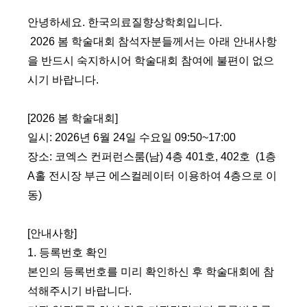
안녕하세요
.
한국의료질향상학회입니다
.
2026
봄 학술대회 참석자분들께서는 아래 안내사항
을 반드시 숙지하시어 학술대회 참여에 불편이 없으
시기 바랍니다
.
[2026
봄 학술대회
]
일시
: 2026
년
6
월
24
일 수요일
09:50~17:00
장소
:
코엑스 컨퍼런스룸
(
남
) 4
층 401호, 402호 (1층
A홀 전시장 부근 에스컬레이터 이용하여 4층으로 이
동)
[
안내사항
]
1.
등록번호 확인
본인의 등록번호를 미리 확인하신 후 학술대회에 참
석해주시기 바랍니다
.