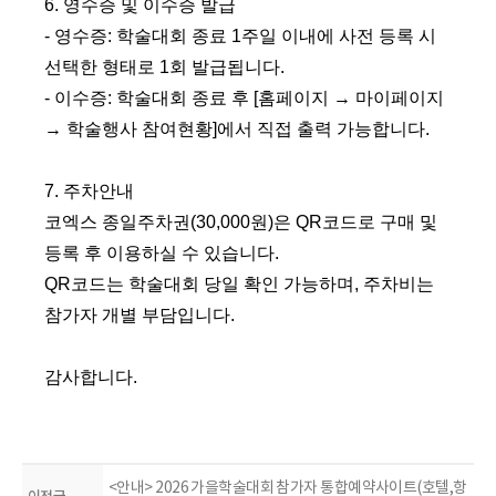
6.
영수증 및 이수증 발급
- 영수증
:
학술대회 종료
1
주일 이내에 사전 등록 시
선택한 형태로
1
회 발급됩니다
.
- 이수증
:
학술대회 종료 후
[
홈페이지
→
마이페이지
→
학술행사 참여현황
]
에서 직접 출력 가능합니다
.
7.
주차안내
코엑스 종일주차권
(30,000
원
)
은
QR
코드로 구매 및
등록 후 이용하실 수 있습니다
.
QR
코드는 학술대회 당일 확인 가능하며
,
주차비는
참가자 개별 부담입니다
.
감사합니다.
<안내> 2026 가을학술대회 참가자 통합예약사이트(호텔,항