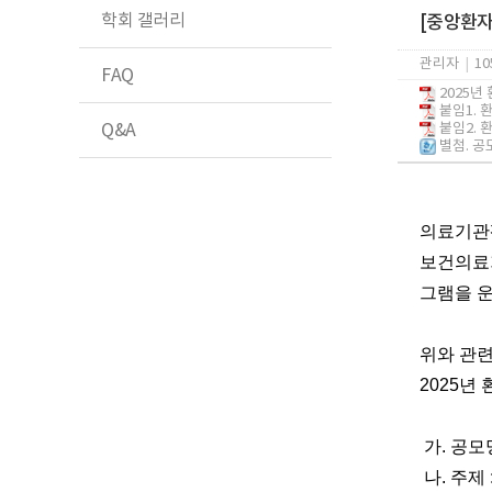
학회 갤러리
[중앙환자
관리자
|
10
FAQ
2025년
붙임1. 
Q&A
붙임2. 
별첨. 공
의료기관
보건의료
그램을 
위와 관련
2025
가. 공모명
나. 주제