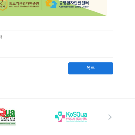
내
내
목록