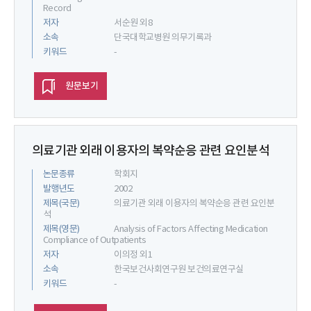
Record
저자
서순원 외8
소속
단국대학교병원 의무기록과
키워드
-
원문보기
의료기관 외래 이용자의 복약순응 관련 요인분석
논문종류
학회지
발행년도
2002
제목(국문)
의료기관 외래 이용자의 복약순응 관련 요인분
석
제목(영문)
Analysis of Factors Affecting Medication
Compliance of Outpatients
저자
이의정 외1
소속
한국보건사회연구원 보건의료연구실
키워드
-