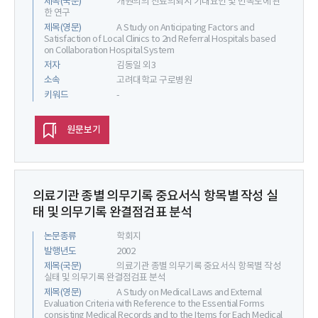
제목(국문)
개원의의 진료의뢰시 기대요인 및 만족도에 관
한 연구
제목(영문)
A Study on Anticipating Factors and
Satisfaction of Local Clinics to 2nd Referral Hospitals based
on Collaboration Hospital System
저자
김동일 외3
소속
고려대학교 구로병원
키워드
-
원문보기
의료기관 종별 의무기록 중요서식 항목별 작성 실
태 및 의무기록 완결점검표 분석
논문종류
학회지
발행년도
2002
제목(국문)
의료기관 종별 의무기록 중요서식 항목별 작성
실태 및 의무기록 완결점검표 분석
제목(영문)
A Study on Medical Laws and External
Evaluation Criteria with Reference to the Essential Forms
consisting Medical Records and to the Items for Each Medical