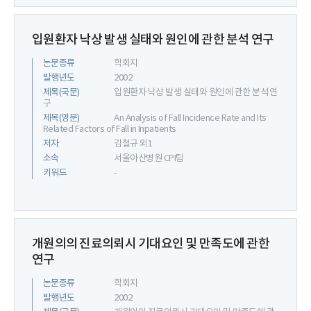
입원환자 낙상 발생 실태와 원인에 관한 분석 연구
논문종류
학회지
발행년도
2002
제목(국문)
입원환자 낙상 발생 실태와 원인에 관한 분석 연
구
제목(영문)
An Analysis of Fall Incidence Rate and Its
Related Factors of Fall in Inpatients
저자
김철규 외1
소속
서울아산병원 CPI팀
키워드
-
개원의의 진료의뢰시 기대요인 및 만족도에 관한
연구
논문종류
학회지
발행년도
2002