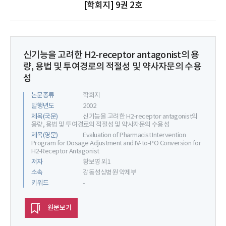
[학회지] 9권 2호
신기능을 고려한 H2-receptor antagonist의 용
량, 용법 및 투여경로의 적절성 및 약사자문의 수용
성
논문종류
학회지
발행년도
2002
제목(국문)
신기능을 고려한 H2-receptor antagonist의
용량, 용법 및 투여경로의 적절성 및 약사자문의 수용성
제목(영문)
Evaluation of Pharmacist Intervention
Program for Dosage Adjustment and IV-to-PO Conversion for
H2-Receptor Antagonist
저자
황보영 외1
소속
강동성심병원 약제부
키워드
-
원문보기