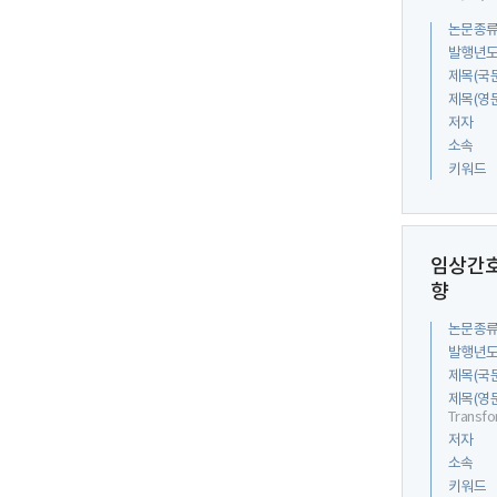
논문종
발행년
제목(국
제목(영
저자
소속
키워드
임상간호
향
논문종
발행년
제목(국
제목(영
Transfo
저자
소속
키워드