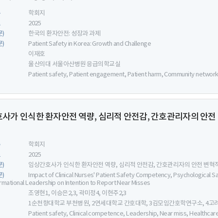
류
학회지
도
2025
문)
한국의 환자안전: 성장과 과제
문)
Patient Safety in Korea: Growth and Challenge
이재호
울산의대 서울아산병원 응급의학교실
Patient safety, Patient engagement, Patient harm, Community network, 
사가 인식한 환자안전 역량, 심리적 안전감, 간호관리자의 안
류
학회지
도
2025
문)
임상간호사가 인식한 환자안전 역량, 심리적 안전감, 간호관리자의 안전 변
문)
Impact of Clinical Nurses' Patient Safety Competency, Psychological Sa
rmational Leadership on Intention to Report Near Misses
조영현1, 이승은2,3, 곽미정4, 이현주2,3
1순천향대학교 부천병원, 2연세대학교 간호대학, 3김모임간호학연구소, 4
Patient safety, Clinical competence, Leadership, Near miss, Healthcar