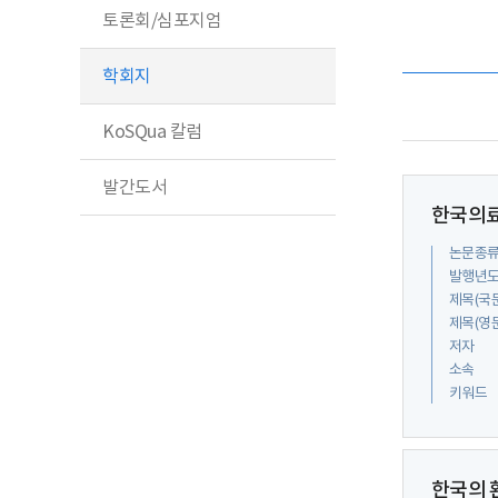
토론회/심포지엄
학회지
KoSQua 칼럼
발간도서
한국의료
논문종
발행년
제목(국
제목(영
저자
소속
키워드
한국의 