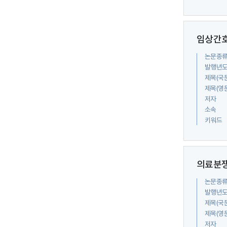
임상간호
논문종
발행년
제목(국
제목(영
저자
소속
키워드
의료분쟁
논문종
발행년
제목(국
제목(영
저자