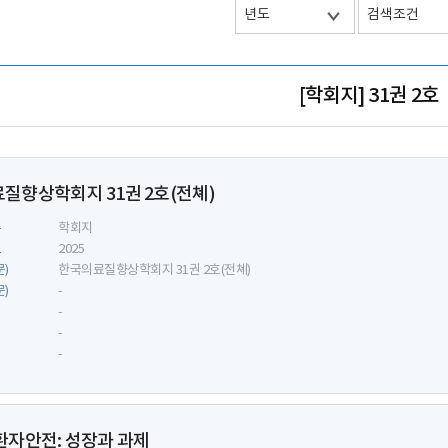
[학회지] 31권 2호
질향상학회지 31권 2호(전쳬)
류
학회지
도
2025
문)
한국의료질향상학회지 31권 2호(전쳬)
문)
-
-
-
-
환자안전: 성장과 과제