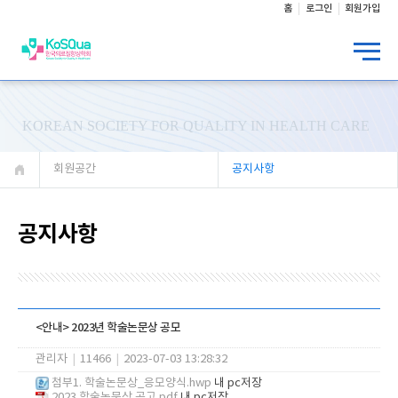
홈
로그인
회원가입
KOREAN SOCIETY FOR QUALITY IN HEALTH CARE
회원공간
공지사항
공지사항
<안내> 2023년 학술논문상 공모
관리자
|
11466
|
2023-07-03 13:28:32
첨부1. 학술논문상_응모양식.hwp
내 pc저장
2023 학술논문상 공고.pdf
내 pc저장