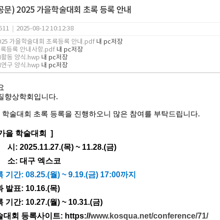
(공문) 2025 가을학술대회 초록 등록 안내
511
|
2025-08-12 10:12:38
2025 가을학술대회 초록등록 안내.pdf
내 pc저장
초록등록 안내사항.pdf
내 pc저장
I활동 양식.hwp
내 pc저장
I연구 양식.hwp
내 pc저장
요
질향상학회입니다
.
 학술대회 초록 등록을 진행하오니 많은 참여를 부탁드립니다
.
가을 학술대회
]
 시
: 2025.11.27.(
목
) ~ 11.28.(
금
)
 소
:
대구 엑스코
록 기간
: 08.25.(
월
) ~ 9.19.(
금
) 17:00까지
과 발표
: 10.16.(목)
록 기간
: 10.27.(
월
) ~ 10.31.(
금
)
학술대회 등록사이트
:
https://
www.kosqua.net/conference/71/