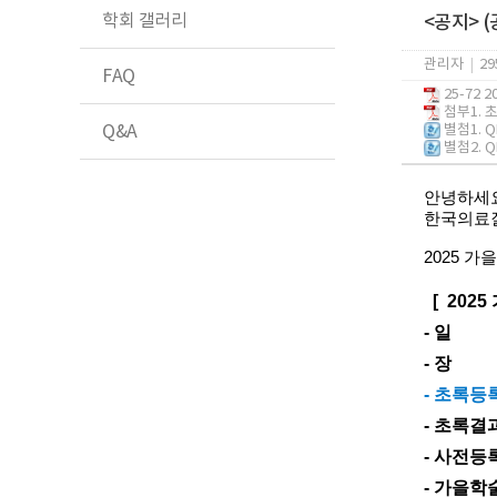
학회 갤러리
<공지> 
관리자
|
29
FAQ
25-72 
첨부1. 
Q&A
별첨1. Q
별첨2. Q
안녕하세
한국의료
2025
가을
[ 2025
- 일
- 장
- 초록등
- 초록결
- 사전등
- 가을