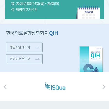
2026년 8월 24일(월) ~ 25일(화)
백범김구기념관
QIH
한국의료질향상학회지
영문저널 페이지
온라인 논문투고