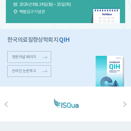
2026년 8월 24일(월) ~ 25일(화)
백범김구기념관
QIH
한국의료질향상학회지
영문저널 페이지
온라인 논문투고