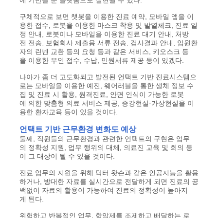
에 기반을 둔 플랫폼으로 실현될 수 있다.
구체적으로 보면 챗봇을 이용한 진료 예약, 모바일 앱을 이
용한 접수, 로봇을 이용한 마스크 착용 및 발열체크, 진료 일
정 안내, 로봇이나 모바일을 이용한 진료 대기 안내, 처방
전 전송, 보험회사 제출용 서류 전송, 검사결과 안내, 입원환
자의 린넨 교환 등의 요청 등과 같은 서비스, 키오스크 등
을 이용한 무인 접수, 수납, 민원서류 제공 등이 있겠다.
나아가 좀 더 고도화되고 발전된 언택트 기반 진료시스템으
로는 모바일을 이용한 예진, 웨어러블을 통한 생체 정보 수
집 및 진료 시 활용, 원격진료, 안면 인식이 가능한 로봇
에 의한 맞춤형 의료 서비스 제공, 증강현실·가상현실을 이
용한 환자교육 등이 있을 것이다.
언택트 기반 근무환경 변화도 예상
둘째, 직원들의 근무환경과 관련한 언택트의 구현은 업무
의 정확성 지원, 업무 행위의 대체, 의료진 교육 및 회의 등
이 그 대상이 될 수 있을 것이다.
진료 업무의 지원을 위해 닥터 왓슨과 같은 인공지능을 활용
하거나, 방대한 자료를 실시간으로 전달하게 되면 진료의 공
백없이 자료의 활용이 가능하여 진료의 정확성이 높아지
게 된다.
위험하고 반복적인 업무, 항암제를 조제하고 배달하는 로