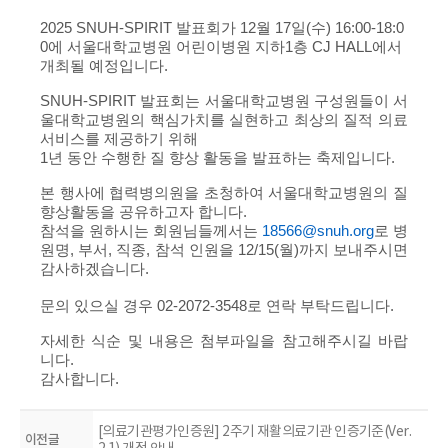
2025
SNUH-SPIRIT
발표회
가
12
월
17
일
(수
) 16:00-18:0
0
에 서울대학교병원 어린이병원 지하
1
층
CJ HALL
에서
개최될 예정입니다
.
SNUH-SPIRIT
발표회는 서울대학교병원 구성원들이 서
울대학교병원의 핵심가치를 실현하고
최상의 질적 의료
서비스를 제공하기 위해
1
년 동안 수행한 질 향상 활동을 발표하는 축제입니다
.
본 행사에 협력병의원을 초청하여 서울대학교병원의 질
향상활동을 공유하고자 합니다
.
참석을 원하시는 회원님들께서는
1856
6@snuh.org
로
병
원명
,
부서
,
직종
,
참석 인원을
12/15
(월
)
까지 보내주시면
감사하겠습니다
.
문의 있으실 경우
02-2072-3548
로 연락 부탁드립니다
.
자세한 식순 및 내용은 첨부파일을 참고해주시길 바랍
니다
.
감사합니다
.
[의료기관평가인증원] 2주기 재활의료기관 인증기준(Ver.
이전글