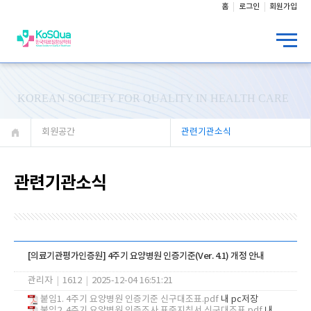
홈
로그인
회원가입
KOREAN SOCIETY FOR QUALITY IN HEALTH CARE
회원공간
관련기관소식
관련기관소식
[의료기관평가인증원] 4주기 요양병원 인증기준(Ver. 4.1) 개정 안내
관리자
|
1612
|
2025-12-04 16:51:21
붙임1. 4주기 요양병원 인증기준 신구대조표.pdf
내 pc저장
붙임2. 4주기 요양병원 인증조사 표준지침서 신구대조표.pdf
내