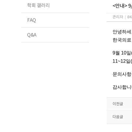
학회 갤러리
<안내> 9
관리자
|
84
FAQ
​안녕하세
Q&A
한국의료
9월 10일
11~12
문의사항은
감사합니
이전글
다음글