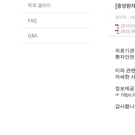
학회 갤러리
[중앙환자
관리자
|
16
FAQ
[환자안전
[별첨] 환
Q&A
의료기관
환자안전사
이와 관련하
자세한 
정보제공
☞
https:
감사합니