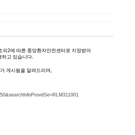
5조의2에 따른 중앙환자안전센터로 지정받아
행하고 있습니다.
’가
게시
됨을 알려드리며,
vdNo=50&searchInfoProvdSe=RLM311001