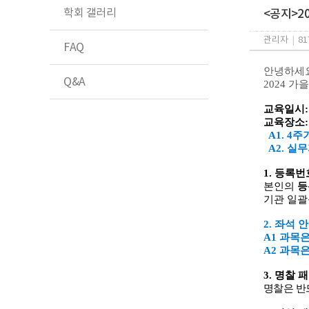
학회 갤러리
<공지>2
관리자
|
81
FAQ
안녕하세
Q&A
2024 
교육일시
교육장소
A1. 4
A2. 실
1.
등록번
본인의
등
기관 일괄
2.
좌석 
A1
과목은
A2
과목은
3.
명찰 
명찰은 반