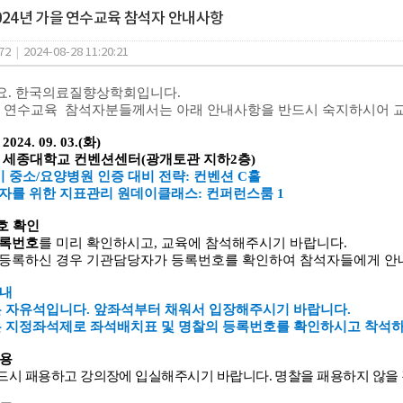
024년 가을 연수교육 참석자 안내사항
72
|
2024-08-28 11:20:21
요. 한국의료질향상학회입니다.
가을 연수교육 참석자분들께서는 아래 안내사항을 반드시 숙지하시어 
: 2024. 09. 03.(
화
)
: 세종대학교 컨벤션센터(광개토관 지하2층)
주기 중소/요양병원 인증 대비 전략: 컨벤션 C홀
무자를 위한 지표관리 원데이클래스: 컨퍼런스룸 1
호 확인
록번호
를 미리 확인하시고
,
교육에 참석해주시기 바랍니다
.
등록하신 경우 기관담당자가 등록번호를 확인하여 참석자들에게 안
안내
 자유석입니다
.
앞좌석부터 채워서 입장해주시기 바랍니다
.
 지정좌석제로 좌석배치표 및 명찰의 등록번호를 확인하시고 착석
패용
드시 패용하고 강의장에 입실해주시기 바랍니다
.
명찰을 패용하지 않을 