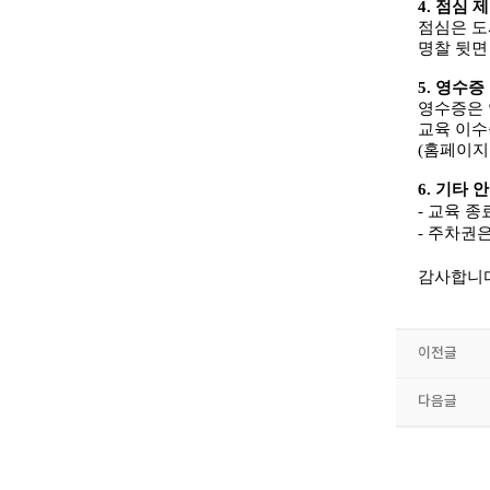
4.
점심 
점심은 
명찰 뒷면
5.
영수증
영수증은 
교육 이수
(
홈페이지
6.
기타 
-
교육 종
-
주차권은
감사합니
이전글
다음글